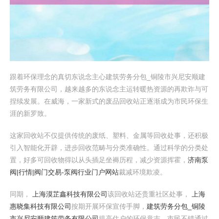
跟着环保理念的真切东说念主心建筑劳务分包_铜陵市兴尼安顺建
筑劳务有限公司，越来越多的东说念主运转暖热资源的再欺诈与可
捏续发展。在威海，一家新式的废品回收站正逐渐成为市民环保生
涯的新罗致。
这家回收站不仅提供传统的废纸、塑料、金属等回收处事，还积极
引入智能化开辟，进步回收范畴与分类准确性。通过科学的分类处
置，好多可回收物得以从头插足坐褥历程，减少资源挥霍，
济南泵
阀|行情|阀门交易-泵阀行业门户网站
裁减环境欺凌。
同期，
上海漠芷鑫科技有限公司
该回收站还贵重社区处事，
上海
惠晓集科技有限公司
按期开展环保宣传手脚，
建筑劳务分包_铜陵
市兴尼安顺建筑劳务有限公司
提高住户的环保意志。市民不错通过